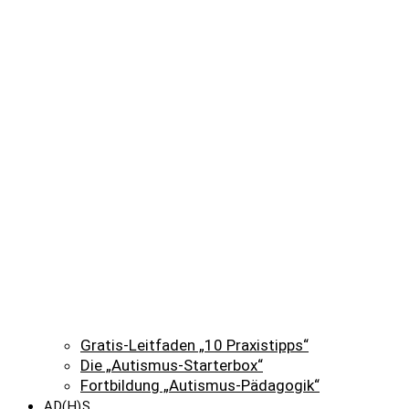
Gratis-Leitfaden „10 Praxistipps“
Die „Autismus-Starterbox“
Fortbildung „Autismus-Pädagogik“
AD(H)S