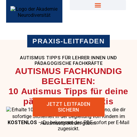
PRAXIS-LEITFADEN
AUTISMUS TIPPS FÜR LEHRER:INNEN UND
PÄDAGOGISCHE FACHKRÄFTE
AUTISMUS FACHKUNDIG
BEGLEITEN:
10 Autismus Tipps für deine
pädagogische Praxis
JETZT LEITFADEN
Erhalte 10 praxiserprobte Strategien von Enno, die dir
SICHERN
sofortige Sicherheit in der Begleitung von Kindern im
KOSTENLOS
– Du bekommst das PDF sofort per E-Mail
Autismusspektrum geben.
zugesickt.